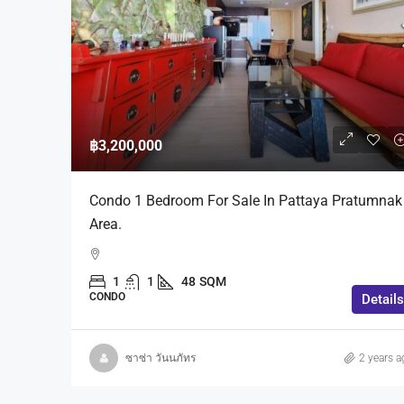
฿100,000
฿13,490,000
฿3,200,000
Pool Villa House For Rent
Condo 1 Bedroom For Sale In Pattaya Pratumnak
Furniture [East Pattaya] 
Area.
น้ำ สำหรับเช่า-ขาย พร้อมเฟอ
พัทยา ฝั่งถนน สุขุมวิท
1
1
48
SQM
หมู่บ้านนทีกานต์ ปาร์ควิว P
CONDO
Details
District, Chon Buri, Thailand
5
5
150
SQM
HOUSE
ซาซ่า วันนภัทร
2 years a