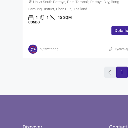
Unixx South Pattaya, Phra Tamnak, Pattaya City, Bang
Lamung District, Chon Buri, Thailand
1
1
45
SQM
CONDO
Details
nijtamthong
3 years a
1
Discover
Contact