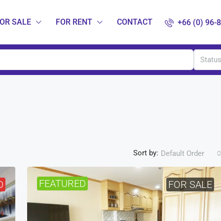
OR SALE
FOR RENT
CONTACT
+66 (0) 96-
Statu
Sort by:
Default Order
FEATURED
D
FOR SALE