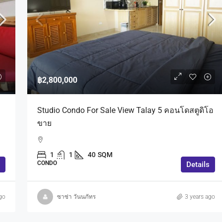
฿3,200,000
฿2,800,000
 And Sale Fully
Condo 1 Bedroom For Sale In Pattaya
Studio Condo For Sale View Talay 5 คอนโดสตูดิโอ
บ้านพร้อมสระว่าย
Pratumnak Area.
ขาย
ร์นิเจอร์ พื้นที่
1
1
48
SQM
CONDO
1
1
40
SQM
ong, Bang Lamung
CONDO
Details
go
ซาซ่า วันนภัทร
3 years ago