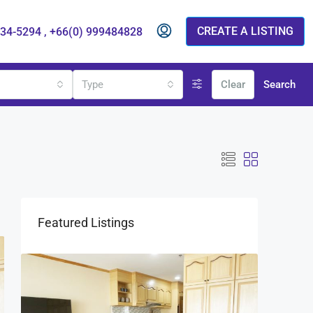
CREATE A LISTING
834-5294 , +66(0) 999484828
s
Type
Clear
Search
Featured Listings