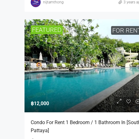
nijtamthong
3 years a
FEATURED
FOR REN
฿12,000
Condo For Rent 1 Bedroom / 1 Bathroom In [Sout
Pattaya]