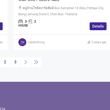
หมู่บ้านโรยัลปาร์คฮิลล์ Bun Samphan 13 Alley, Pattaya City,
Bang Lamung District, Chon Buri, Thailand
3
2
HOUSE
Details
go
nijtamthong
3 years ago
2
3
 Us