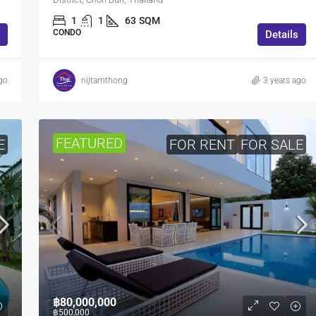
1
1
63
SQM
CONDO
Details
go
nijtamthong
3 years ago
FEATURED
E
FOR RENT
FOR SALE
฿80,000,000
฿500,000