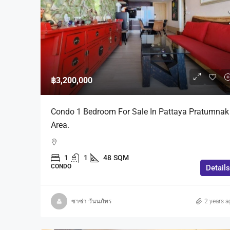
฿100,000
฿13,490,000
฿3,200,000
Pool Villa House For Rent
Condo 1 Bedroom For Sale In Pattaya Pratumnak
Furniture [East Pattaya] 
Area.
น้ำ สำหรับเช่า-ขาย พร้อมเฟอ
พัทยา ฝั่งถนน สุขุมวิท
1
1
48
SQM
หมู่บ้านนทีกานต์ ปาร์ควิว P
CONDO
Details
District, Chon Buri, Thailand
5
5
150
SQM
HOUSE
ซาซ่า วันนภัทร
2 years a