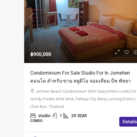
฿900,000
Condominium For Sale Studio For In Jometien
คอนโด สำหรับ-ขาย สตูดิโอ จอมเทียน บีช พัทยา
Jomtien Beach Condominium (Rim had jomtien condo) for
rent By Pookie Wink Wink, Pattaya City, Bang Lamung District,
Chon Buri, Thailand
studio
1
29
SQM
CONDO
Details