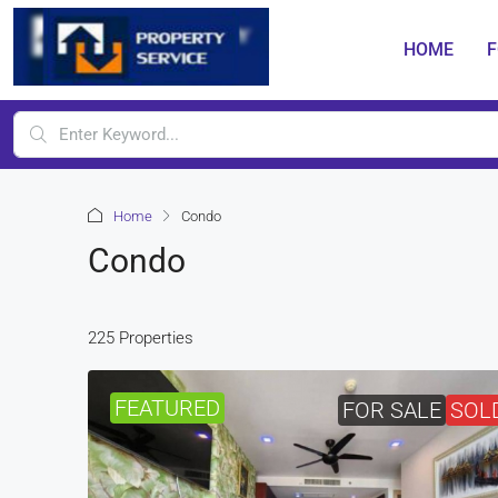
HOME
F
Home
Condo
Condo
225 Properties
FEATURED
FOR SALE
SOL