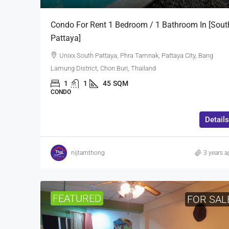
Condo For Rent 1 Bedroom / 1 Bathroom In [Sout
Pattaya]
Unixx South Pattaya, Phra Tamnak, Pattaya City, Bang
Lamung District, Chon Buri, Thailand
1
1
45
SQM
CONDO
Details
nijtamthong
3 years a
FEATURED
FOR SAL