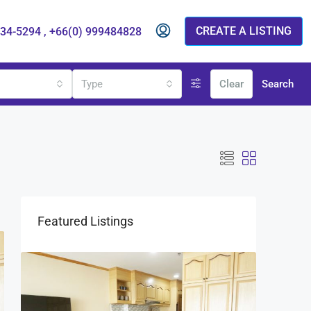
CREATE A LISTING
834-5294 , +66(0) 999484828
s
Type
Clear
Search
Featured Listings