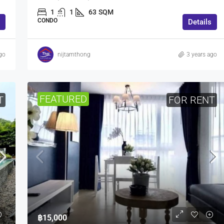
1
1
63
SQM
CONDO
Details
go
nijtamthong
3 years ago
FEATURED
T
FOR RENT
฿15,000