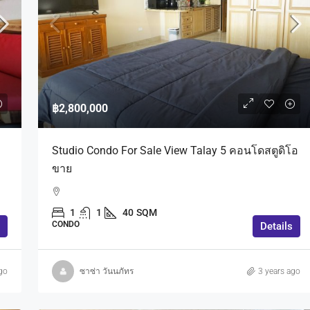
฿3,200,000
฿2,800,000
 And Sale Fully
Condo 1 Bedroom For Sale In Pattaya
Studio Condo For Sale View Talay 5 คอนโดสตูดิโอ
บ้านพร้อมสระว่าย
Pratumnak Area.
ขาย
ร์นิเจอร์ พื้นที่
1
1
48
SQM
1
1
40
SQM
CONDO
ong, Bang Lamung
CONDO
Details
go
ซาซ่า วันนภัทร
3 years ago