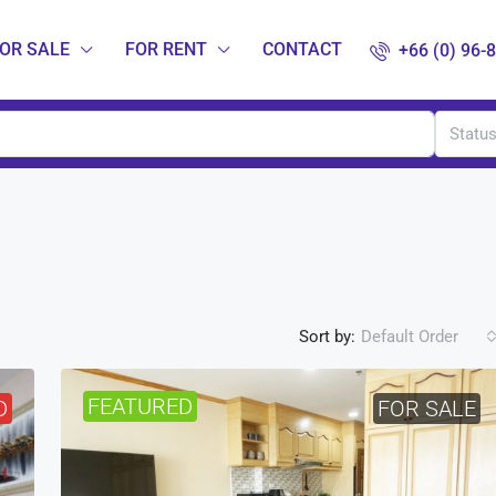
OR SALE
FOR RENT
CONTACT
+66 (0) 96-
Statu
Sort by:
Default Order
FEATURED
D
FOR SALE