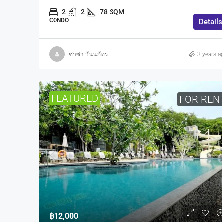
2
2
78
SQM
CONDO
Details
ซาซ่า วันนภัทร
3 years a
FEATURED
FOR REN
฿12,000