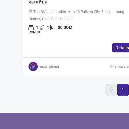
จอมเทียน
The Riviera Jomtien, ซอย 13 Pattaya City, Bang Lamung
District, Chon Buri, Thailand
1
1
30
SQM
CONDO
Details
nijtamthong
3 years a
1