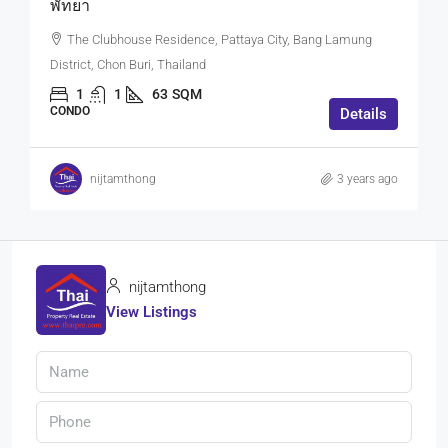
พัทยา
The Clubhouse Residence, Pattaya City, Bang Lamung
District, Chon Buri, Thailand
1
1
63
SQM
CONDO
Details
nijtamthong
3 years ago
nijtamthong
View Listings