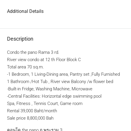
Additional Details
Description
Condo the pano Rama 3 rd.
River view condo at 12 th Floor Block C
Total area 70 sq.m.
-1 Bedroom, 1 Living-Dining area, Pantry set ,Fully Furnished
1 Bathroom /Hot Tub , River view Balcony /w flower bed
-Built-in Fridge, Washing Machine, Microwave
-Central Facilities: Horizontal edge swimming pool
Spa, Fitness , Tennis Court, Game room
Rental 39,000 Baht/month
Sale price 8,800,000 Bah
คอนโด the pano ถ.พระราม 3