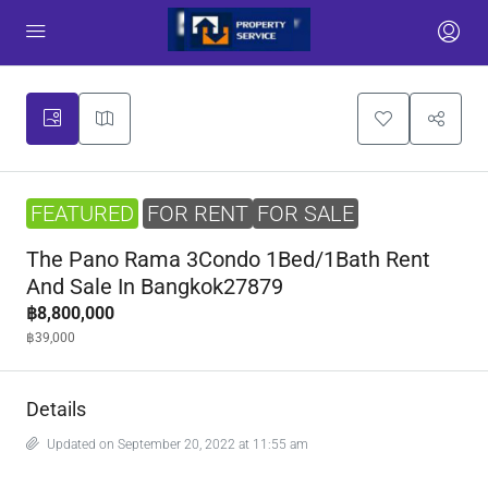
FEATURED
FOR RENT
FOR SALE
The Pano Rama 3Condo 1Bed/1Bath Rent
And Sale In Bangkok27879
฿8,800,000
฿39,000
Details
Updated on September 20, 2022 at 11:55 am