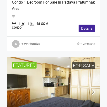
Condo 1 Bedroom For Sale In Pattaya Pratumnak
Area.
1
1
48
SQM
CONDO
Details
ซาซ่า วันนภัทร
2 years ago
FEATURED
FOR SALE