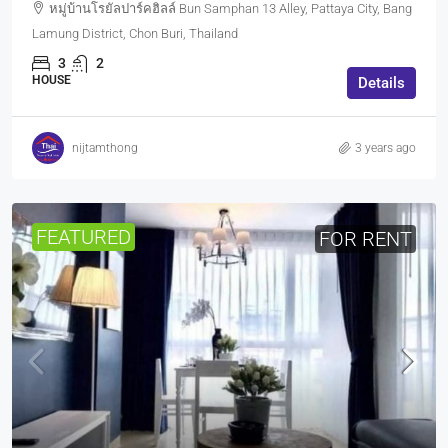
หมู่บ้านโรยัลปาร์คฮิลล์ Bun Samphan 13 Alley, Pattaya City, Bang
Lamung District, Chon Buri, Thailand
3
2
HOUSE
Details
nijtamthong
3 years ago
FEATURED
FOR RENT