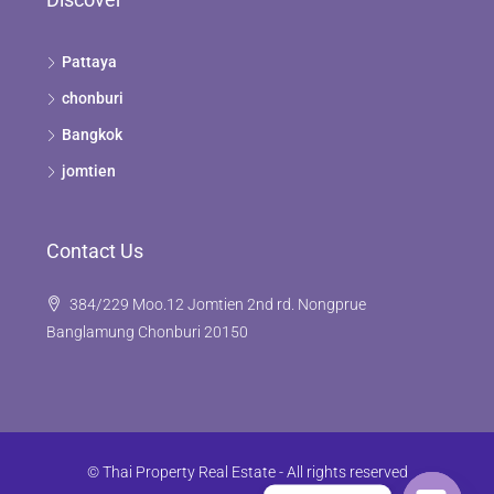
Pattaya
chonburi
Bangkok
jomtien
Contact Us
384/229 Moo.12 Jomtien 2nd rd. Nongprue
Banglamung Chonburi 20150
© Thai Property Real Estate - All rights reserved