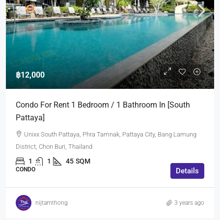
฿12,000
Condo For Rent 1 Bedroom / 1 Bathroom In [South
Pattaya]
Unixx South Pattaya, Phra Tamnak, Pattaya City, Bang Lamung
District, Chon Buri, Thailand
1
1
45
SQM
CONDO
Details
nijtamthong
3 years ago