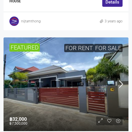
HOUSE
Details
nijtamthong
3 years ago
FEATURED
FOR RENT
FOR SALE
฿32,000
฿7,500,000