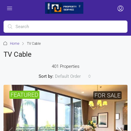
Home
TV Cable
TV Cable
401 Properties
Sort by:
Default Order
FEATURED
FOR SALE