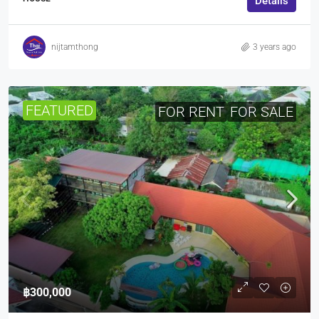
Details
nijtamthong
3 years ago
FEATURED
FOR RENT
FOR SALE
฿300,000