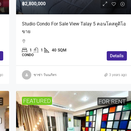
฿2,800,000
Studio Condo For Sale View Talay 5 คอนโดสตูดิโอ
ขาย
1
1
40
SQM
CONDO
Details
go
ซาซ่า วันนภัทร
3 years ago
FEATURED
E
FOR RENT