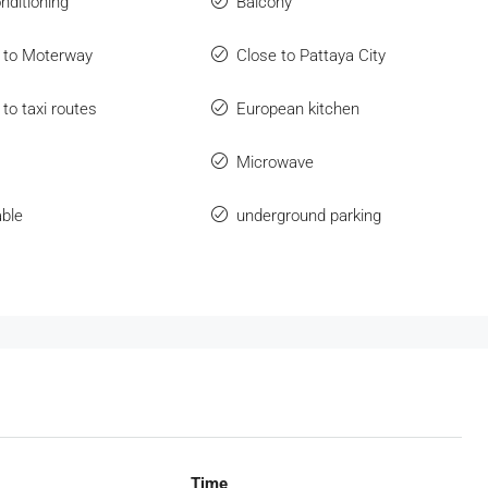
onditioning
Balcony
 to Moterway
Close to Pattaya City
 to taxi routes
European kitchen
Microwave
ble
underground parking
Time