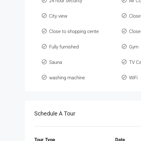
24 hour security
Air C
City view
Close
Close to shopping cente
Close
Fully furnished
Gym
Sauna
TV Ca
washing machine
WiFi
Schedule A Tour
Tour Type
Date