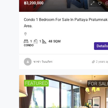
฿3,200,000
Condo 1 Bedroom For Sale In Pattaya Pratumnak
Area.
1
1
48
SQM
CONDO
Details
ซาซ่า วันนภัทร
2 years a
FEATURED
FOR SAL