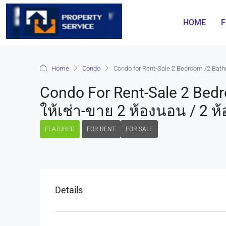
HOME
F
Home
Condo
Condo for Rent-Sale 2 Bedroom /2 Bath
Condo For Rent-Sale 2 Bed
ให้เช่า-ขาย 2 ห้องนอน / 2 ห
FEATURED
FOR RENT
FOR SALE
Details