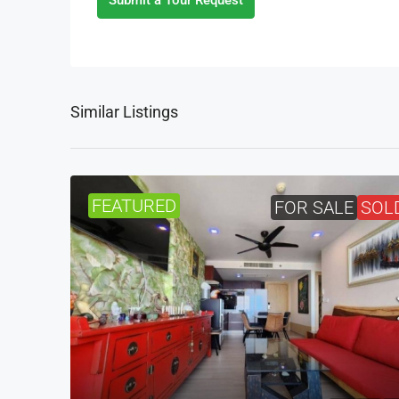
Submit a Tour Request
Similar Listings
FEATURED
FOR SALE
SOL