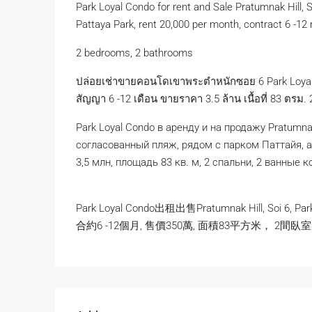
Park Loyal Condo for rent and Sale Pratumnak Hill, So
Pattaya Park, rent 20,000 per month, contract 6 -12 m
2 bedrooms, 2 bathrooms
ปล่อยเช่าขายคอนโดเขาพระตำหนักซอย 6 Park Loyal 3
สัญญา 6 -12 เดือน ขายราคา 3.5 ล้าน เนื้อที่ 83 ตรม. 
Park Loyal Condo в аренду и на продажу Pratumnak 
согласованный пляж, рядом с парком Паттайя, а
3,5 млн, площадь 83 кв. м, 2 спальни, 2 ванные 
Park Loyal Condo出租出售Pratumnak Hill, Soi
合約6 -12個月, 售價350萬, 面積83平方米， 2間