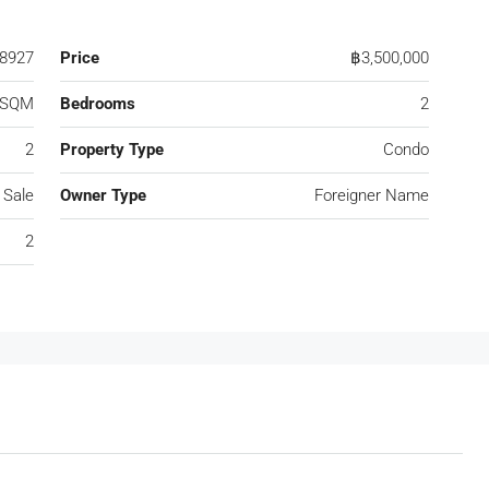
8927
Price
฿3,500,000
 SQM
Bedrooms
2
2
Property Type
Condo
 Sale
Owner Type
Foreigner Name
2