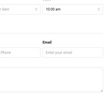
r date
10:00 am
Email