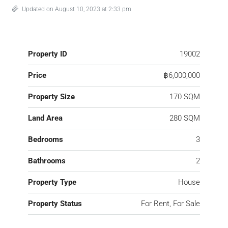
Updated on August 10, 2023 at 2:33 pm
Property ID
19002
Price
฿6,000,000
Property Size
170 SQM
Land Area
280 SQM
Bedrooms
3
Bathrooms
2
Property Type
House
Property Status
For Rent, For Sale