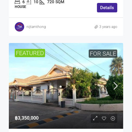
6
10
720
SQM
HOUSE
Details
nijtamthong
3 years ago
FEATURED
FOR SALE
฿3,350,000