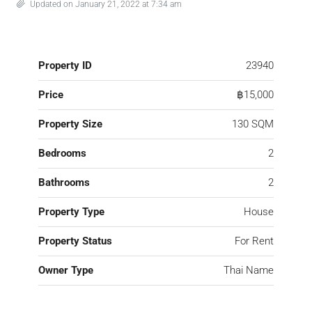
Updated on January 21, 2022 at 7:34 am
Property ID
23940
Price
฿15,000
Property Size
130 SQM
Bedrooms
2
Bathrooms
2
Property Type
House
Property Status
For Rent
Owner Type
Thai Name