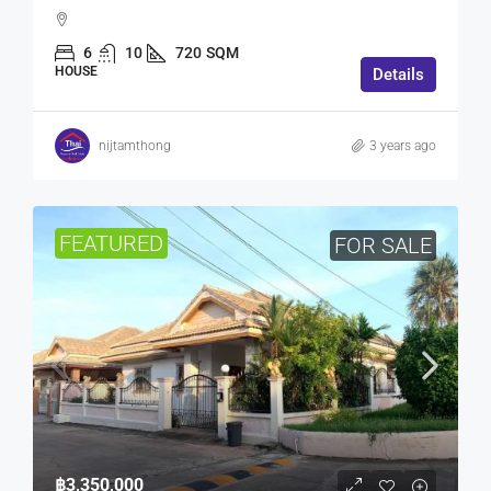
6
10
720
SQM
HOUSE
Details
nijtamthong
3 years ago
FEATURED
FOR SALE
฿3,350,000