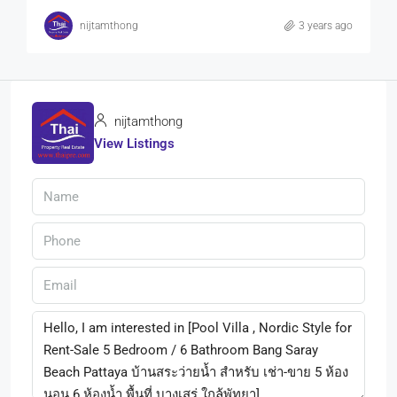
nijtamthong
3 years ago
nijtamthong
View Listings