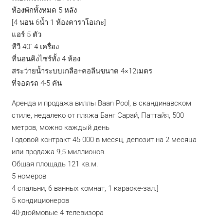
ห้องพักทั้งหมด 5 หลัง
[4 นอน 6น้ำ 1 ห้องคาราโอเกะ]
แอร์ 5 ตัว
ทีวี 40″ 4 เครื่อง
ที่นอนคิงไซร์ทั้ง 4 ห้อง
สระว่ายน้ำระบบเกลือ+คอลีนขนาด 4×12เมตร
ที่จอดรถ 4-5 คัน
Аренда и продажа виллы Baan Pool, в скандинавском
стиле, недалеко от пляжа Банг Сарай, Паттайя, 500
метров, можно каждый день
Годовой контракт 45 000 в месяц, депозит на 2 месяца
или продажа 9,5 миллионов.
Общая площадь 121 кв.м.
5 номеров
4 спальни, 6 ванных комнат, 1 караоке-зал.]
5 кондиционеров
40-дюймовые 4 телевизора