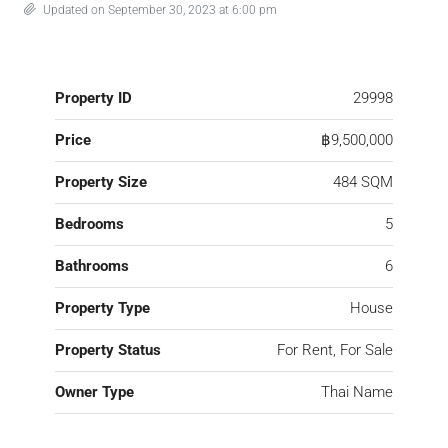
Updated on September 30, 2023 at 6:00 pm
Property ID
29998
Price
฿9,500,000
Property Size
484 SQM
Bedrooms
5
Bathrooms
6
Property Type
House
Property Status
For Rent, For Sale
Owner Type
Thai Name