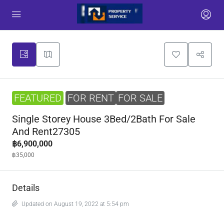
FEATURED
FOR RENT
FOR SALE
Single Storey House 3Bed/2Bath For Sale
And Rent27305
฿6,900,000
฿35,000
Details
Updated on August 19, 2022 at 5:54 pm