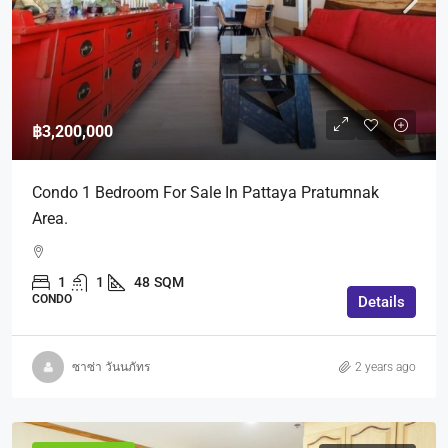
฿3,200,000
Condo 1 Bedroom For Sale In Pattaya Pratumnak
Area.
1
1
48
SQM
CONDO
Details
ซาซ่า วันนภัทร
2 years ago