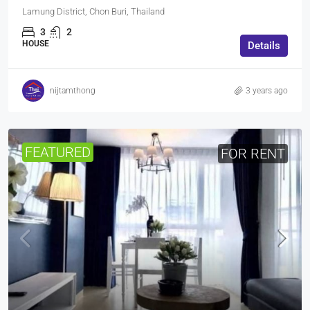
Lamung District, Chon Buri, Thailand
3
2
HOUSE
Details
nijtamthong
3 years ago
FEATURED
FOR RENT