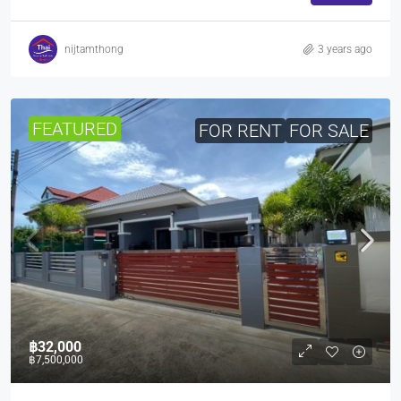
nijtamthong
3 years ago
FEATURED
FOR RENT
FOR SALE
฿32,000
฿7,500,000