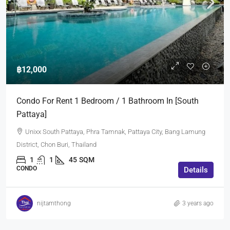
฿12,000
Condo For Rent 1 Bedroom / 1 Bathroom In [South
Pattaya]
Unixx South Pattaya, Phra Tamnak, Pattaya City, Bang Lamung
District, Chon Buri, Thailand
1
1
45
SQM
CONDO
Details
nijtamthong
3 years ago