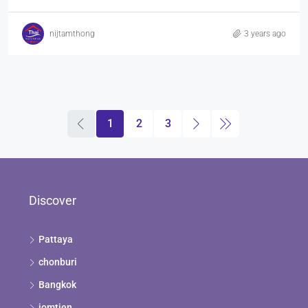
nijtamthong
3 years ago
1
2
3
Discover
Pattaya
chonburi
Bangkok
jomtien