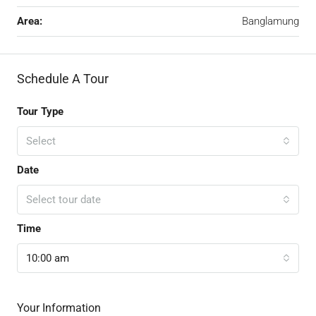
Area:
Banglamung
Schedule A Tour
Tour Type
Select
Date
Select tour date
Time
10:00 am
Your Information