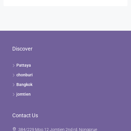
Discover
Pattaya
chonburi
Bangkok
jomtien
Contact Us
384/229 Moo.12 Jomtien 2nd rd. Nongprue